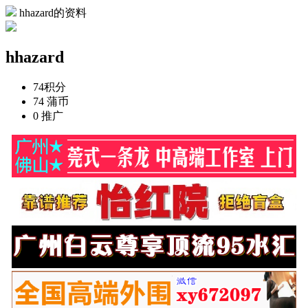
hhazard的资料
hhazard
74
积分
74
蒲币
0
推广