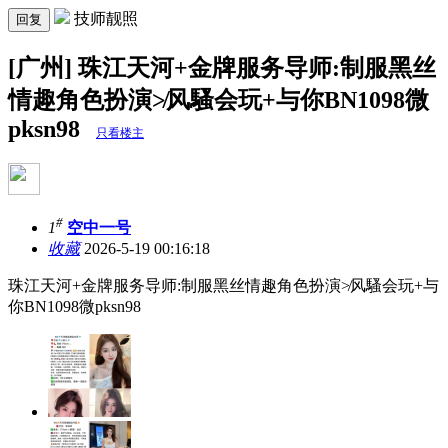
技师靓照
回复
[广州] 珠江天河+金牌服务导师:制服黑丝
情趣角色扮演≯风騷会玩+与你BN1098微
pksn98
只看楼主
#
1
空中一号
收藏
2026-5-19 00:16:18
珠江天河+金牌服务导师:制服黑丝情趣角色扮演≯风騷会玩+与
你BN1098微pksn98