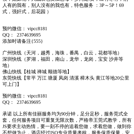
人有的我有，别人没有的我也有，特色服务 ：3P～5P！69
式，强奸式，后花园 ）
预约微信： vipcc8181
QQ： 2374639695
添加时请备注{555}
广州快线（天河，越秀，海珠，番禺，白云，花都等地）
深圳快线（罗湖，福田，南山，龙华，龙岗，宝安 沙井等
地）
佛山快线【桂城 禅城 顺德等地】
东莞快线【常平 万江 塘厦 凤岗 清溪 樟木头 黄江等地20公里
可上门】
预约微信： vipcc8181
QQ： 2374639695
承诺 以上所有佳丽服务均为90分钟，足分足秒，服务莞式全
套，任何服务项目可重复无限次数，严格帝王莞式教学，所有
JS要求主动热情，要一刻不停的追着您做，求着您做，做到你
不想做为止，酒店经过ISO专业质量考核，服务保质保量，安