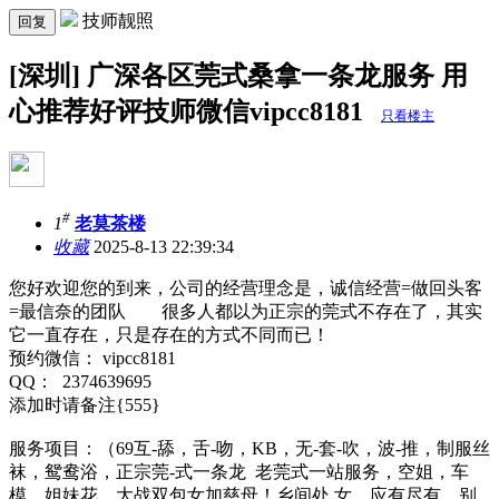
技师靓照
回复
[深圳] 广深各区莞式桑拿一条龙服务 用
心推荐好评技师微信vipcc8181
只看楼主
#
1
老莫茶楼
收藏
2025-8-13 22:39:34
您好欢迎您的到来，公司的经营理念是，诚信经营=做回头客
=最信奈的团队 很多人都以为正宗的莞式不存在了，其实
它一直存在，只是存在的方式不同而已！
预约微信： vipcc8181
QQ： 2374639695
添加时请备注{555}
服务项目：（69互-舔，舌-吻，KB，无-套-吹，波-推，制服丝
袜，鸳鸯浴，正宗莞-式一条龙 老莞式一站服务，空姐，车
模，姐妹花，大战双包女加慈母！乡间处.女，应有尽有，别