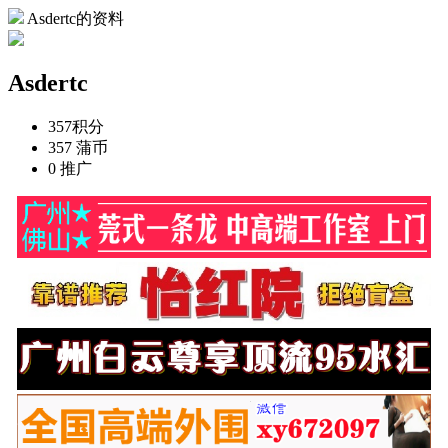
Asdertc的资料
Asdertc
357
积分
357
蒲币
0
推广