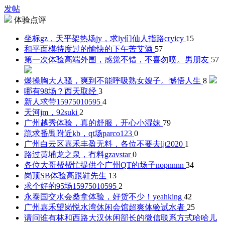
发帖
体验点评
坐标gz，天平架热场jy，求ly们仙人指路
cryicy
15
和平面模特度过的愉快的下午
苦艾酒
57
第一次体验高端外围，感觉不错，不喜勿喷。
男朋友
57
爆操胸大人骚，爽到不能呼吸熟女嫂子。
憾悟人生
8
哪有98场？
西天取经
3
新人求带
15975010595
4
天河jm，92
suki
2
广州越秀体验，真的舒服，开心
小湿妹
79
跪求番禺附近kb，qt场
parco123
0
广州白云区嘉禾丰盈无料，各位不要去
ljt2020
1
路过黄埔龙之泉，冇料
gzavstar
0
各位大哥帮帮忙提供个广州QT的场子
nopnnnn
34
岗顶SB体验
高跟鞋先生
13
求个好的95场
15975010595
2
永泰国交水会桑拿体验，好货不少！
yeahking
42
广州嘉禾望岗悦水湾休闲会馆超爽体验
试水者
25
请问谁有林和西路大汉休闲部长的微信联系方式
哈哈儿