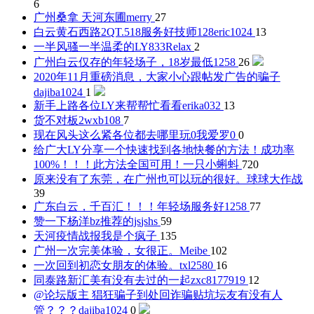
6
广州桑拿 天河东圃
merry
27
白云黄石西路2QT.518服务好技师128
eric1024
13
一半风骚一半温柔的LY833
Relax
2
广州白云仅存的年轻场子，18岁最低
1258
26
2020年11月重磅消息，大家小心跟帖发广告的骗子
dajiba1024
1
新手上路各位LY来帮帮忙看看
erika032
13
货不对板2
wxb108
7
现在风头这么紧各位都去哪里玩
0我爱罗0
0
给广大LY分享一个快速找到各地快餐的方法！成功率
100%！！！此方法全国可用！
一只小蝌蚪
720
原来没有了东莞，在广州也可以玩的很好。
球球大作战
39
广东白云，千百汇！！！年轻场服务好
1258
77
赞一下杨洋bz推荐的js
jshs
59
天河疫情战报
我是个疯子
135
广州一次完美体验，女很正。
Meibe
102
一次回到初恋女朋友的体验。
txl2580
16
同泰路新汇美有没有去过的一起
zxc8177919
12
@论坛版主 猖狂骗子到处回诈骗贴坑坛友有没有人
管？？？
dajiba1024
0