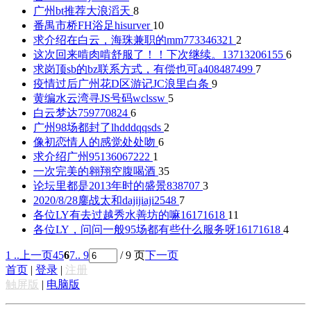
广州bt推荐
大浪滔天
8
番禺市桥FH浴足
hisurver
10
求介绍在白云，海珠兼职的mm
773346321
2
这次回来啃肉啃舒服了！！下次继续。
13713206155
6
求岗顶sb的bz联系方式，有偿也可
a408487499
7
疫情过后广州花D区游记
JC浪里白条
9
黄编水云湾寻JS号码
wclssw
5
白云梦达
759770824
6
广州98场都封了
lhdddqqsds
2
像初恋情人的感觉
处处吻
6
求介绍广州95
136067222
1
一次完美的翱翔
空腹喝酒
35
论坛里都是2013年时的盛景
838707
3
2020/8/28鏖战太和
dajijiaji2548
7
各位LY有去过越秀水善坊的嘛
16171618
11
各位LY，问问一般95场都有些什么服务呀
16171618
4
1 ..
上一页
4
5
6
7
.. 9
/ 9 页
下一页
首页
|
登录
|
注册
触屏版
|
电脑版